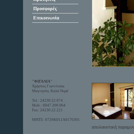
Προσφορές
Επικοινωνία
"ΦΙΓΑΛΙΑ"
Χρήστος Γιαννίτσας
Μαγνησία, Καλά Νερά
Tel.: 24230.22.074
Mob.: 6947.206.964
Fax: 24230.22.221
MHTE: 0726K011A0170301
απολαυστική παραμον